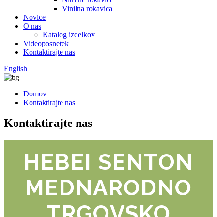
Vinilna rokavica
Novice
O nas
Katalog izdelkov
Videoposnetek
Kontaktirajte nas
English
Domov
Kontaktirajte nas
Kontaktirajte nas
HEBEI SENTON
MEDNARODNO
TRGOVSKO