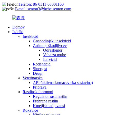
Telefon: 86-0311-68001160
E-mail: senton3@hebeisenton.com
Domov
Izdelki
Insekticid
Gospodinjski insekticid
Zatiranje škodljivcev
Odraslomor
Vaba za muhe
Larvicid
Rodenticid
Sinergist
Drugi
Veterinarska
API (aktivna farmacevtska sestavina)
Priprava
Rastlinski hormoni
Regulator rasti rastlin
Prehrana rastlin
Kmetijski adjuvansi
Rokavice
Nitrilne rokavice