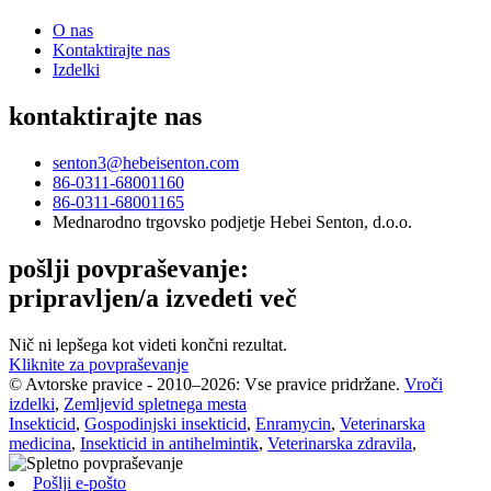
O nas
Kontaktirajte nas
Izdelki
kontaktirajte nas
senton3@hebeisenton.com
86-0311-68001160
86-0311-68001165
Mednarodno trgovsko podjetje Hebei Senton, d.o.o.
pošlji povpraševanje:
pripravljen/a izvedeti več
Nič ni lepšega kot videti končni rezultat.
Kliknite za povpraševanje
© Avtorske pravice - 2010–2026: Vse pravice pridržane.
Vroči
izdelki
,
Zemljevid spletnega mesta
Insekticid
,
Gospodinjski insekticid
,
Enramycin
,
Veterinarska
medicina
,
Insekticid in antihelmintik
,
Veterinarska zdravila
,
Pošlji e-pošto